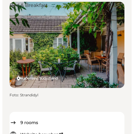
Bed & Breakfast
Haderslev, Südjütland
Foto
:
Strandidyl
9
rooms