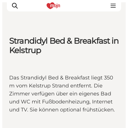
Strandidyl Bed & Breakfast in
Erlebnisse
Kelstrup
Städte und Regionen
Events
Übernachtung
Das Strandidyl Bed & Breakfast liegt 350
Plane deine Reise
m vom Kelstrup Strand entfernt. Die
Booking
Zimmer verfügen über ein eigenes Bad
und WC mit Fußbodenheizung, Internet
und TV. Sie können optional frühstücken.