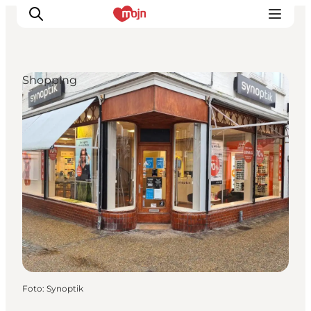
Shopping
Erlebnisse
Städte und Regionen
Events
Übernachtung
Plane deine Reise
Booking
Foto
:
Synoptik