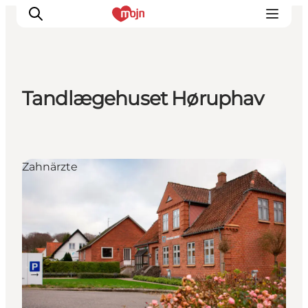
Tandlægehuset Høruphav
Erlebnisse
Städte und Regionen
Events
Zahnärzte
Übernachtung
Plane deine Reise
Booking