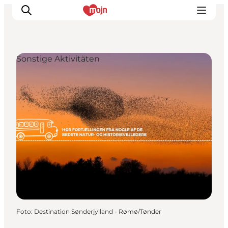
Sonstige Aktivitäten
Erlebnisse
Städte und Regionen
Events
Übernachtung
Plane deine Reise
Booking
Foto
:
Destination Sønderjylland - Rømø/Tønder