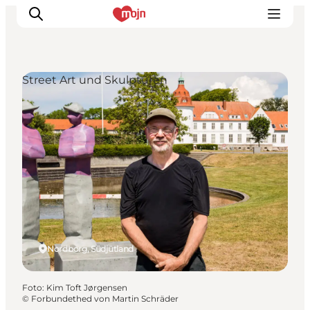
Street Art und Skulpturen
Erlebnisse
Städte und Regionen
Events
Übernachtung
Plane deine Reise
Booking
Nordborg, Südjütland
Foto
:
Kim Toft Jørgensen
©
Forbundethed von Martin Schräder