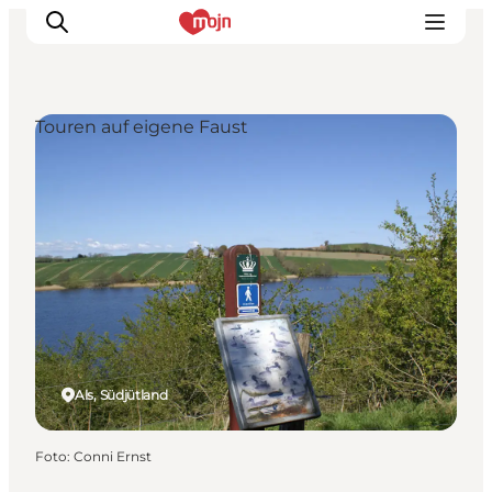
Touren auf eigene Faust
Erlebnisse
Städte und Regionen
Events
Übernachtung
Plane deine Reise
Booking
Als, Südjütland
Foto
:
Conni Ernst