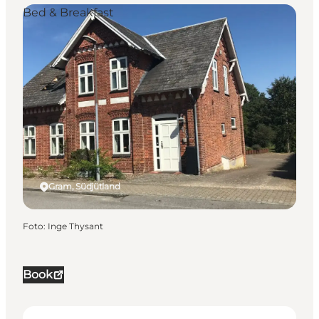
Bed & Breakfast
Gram, Südjütland
Foto
:
Inge Thysant
Book