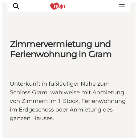
Zimmervermietung und
Erlebnisse
Ferienwohnung in Gram
Städte und Regionen
Events
Übernachtung
Unterkunft in fußläufiger Nähe zum
Plane deine Reise
Schloss Gram, wahlweise mit Anmietung
Booking
von Zimmern im 1. Stock, Ferienwohnung
im Erdgeschoss oder Anmietung des
ganzen Hauses.