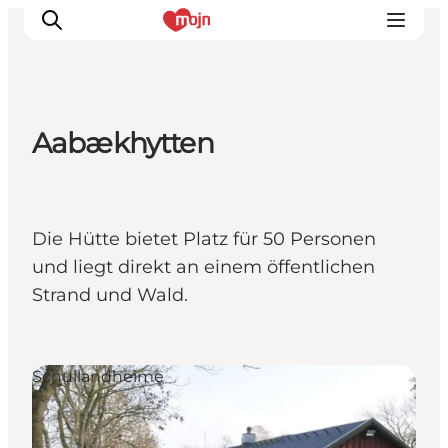
Aabækhytten
Erlebnisse
Städte und Regionen
Events
Die Hütte bietet Platz für 50 Personen
Übernachtung
und liegt direkt an einem öffentlichen
Plane deine Reise
Strand und Wald.
Booking
Schullandheime