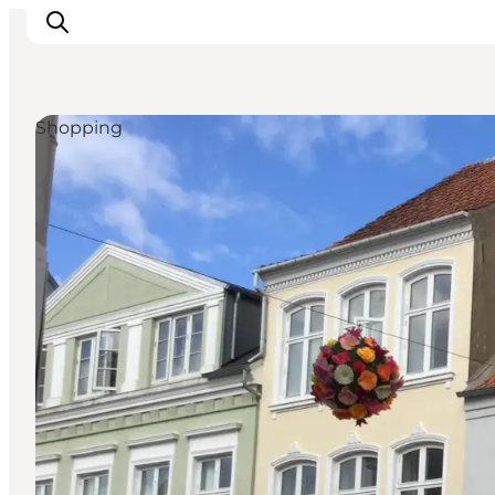
Shopping
Erlebnisse
Städte und Regionen
Events
Übernachtung
Plane deine Reise
Booking