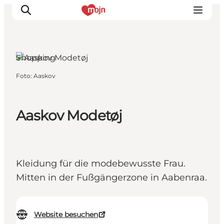
Aabenraa,
Südjütland
Shopping
Foto
:
Aaskov
Erlebnisse
Städte und Regionen
Events
Aaskov Modetøj
Übernachtung
Plane deine Reise
Booking
Kleidung für die modebewusste Frau.
Mitten in der Fußgängerzone in Aabenraa.
Website besuchen