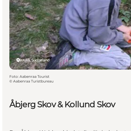
Kruså, Südjütland
Foto
:
Aabenraa Tourist
©
Aabenraa Turistbureau
Åbjerg Skov & Kollund Skov