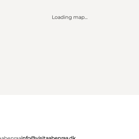
Loading map...
 Aabenraa
info@visitaabenraa.dk