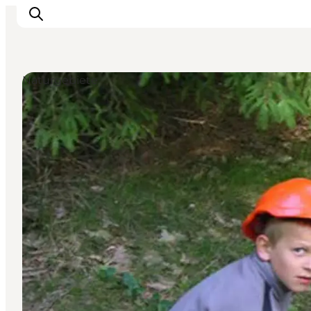
Naturgebiete
Erlebnisse
Städte und Regionen
Events
Übernachtung
Plane deine Reise
Booking