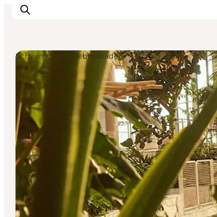
Schwimm- & Erlebnisbäder
Erlebnisse
Städte und Regionen
Events
Übernachtung
Plane deine Reise
Booking