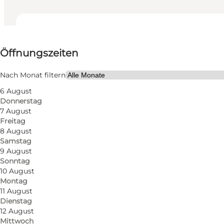
Öffnungszeiten anzeigen
Öffnungszeiten
Website besuchen
Kinder, Freunde, Mein Partner, Mir selbst
Nach Monat filtern
6 August
Donnerstag
7 August
Freitag
8 August
Samstag
9 August
Sonntag
10 August
Montag
11 August
Ein spannendes á la carte Restaurant, mit sowohl c
Dienstag
12 August
Mittwoch