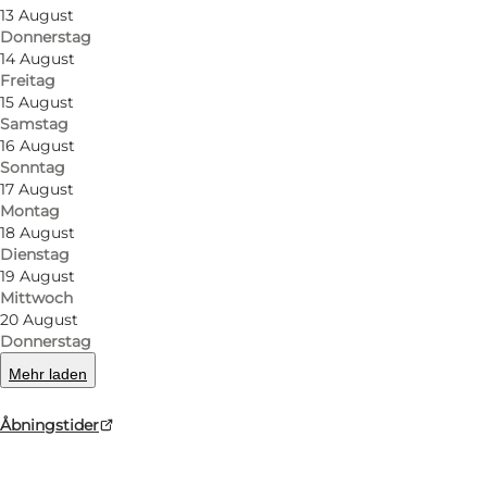
13 August
Donnerstag
Tripadvisor
14 August
Freitag
15 August
Samstag
16 August
Sonntag
Mehr erfahren
17 August
Montag
18 August
Dienstag
19 August
Mittwoch
20 August
Donnerstag
Mehr laden
Åbningstider
Route anzeigen
Storegade 43