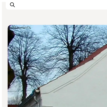
Restaurants
Erlebnisse
Städte und Regionen
Events
Übernachtung
Plane deine Reise
Booking