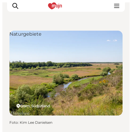
Naturgebiete
Erlebnisse
Städte und Regionen
Events
Übernachtung
Plane deine Reise
Booking
Gram, Südjütland
Foto
:
Kim Lee Danielsen