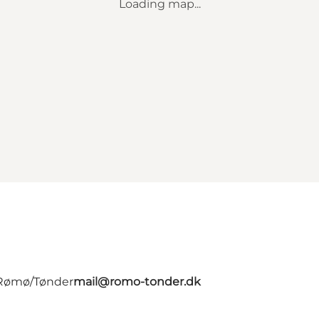
Loading map...
- Rømø/Tønder
mail@romo-tonder.dk