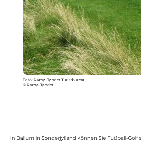
Foto
:
Rømø-Tønder Turistbureau
©
Rømø-Tønder
In Ballum in Sønderjylland können Sie Fußball-Golf 