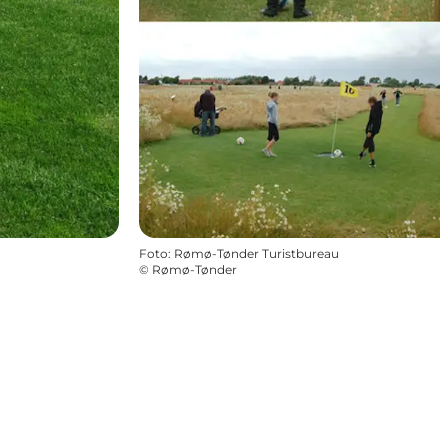
Foto
:
Rømø-Tønder Turistbureau
©
Rømø-Tønder