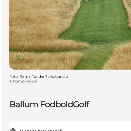
Foto
:
Rømø-Tønder Turistbureau
©
Rømø-Tønder
Ballum FodboldGolf