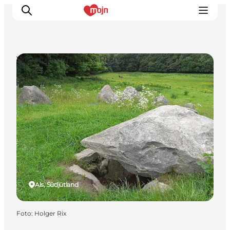
Vorzeitdenkmäler & Ruinen
Erlebnisse
Städte und Regionen
Events
Übernachtung
Plane deine Reise
Booking
Als, Südjütland
Foto
:
Holger Rix