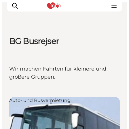
BG Busrejser
Erlebnisse
Städte und Regionen
Events
Wir machen Fahrten für kleinere und
Übernachtung
größere Gruppen.
Plane deine Reise
Booking
Auto- und Busvermietung