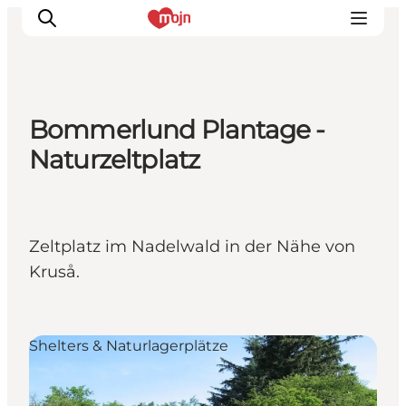
Bommerlund Plantage -
Erlebnisse
Naturzeltplatz
Städte und Regionen
Events
Übernachtung
Zeltplatz im Nadelwald in der Nähe von
Plane deine Reise
Kruså.
Booking
Shelters & Naturlagerplätze