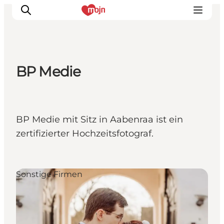
BP Medie
Erlebnisse
Städte und Regionen
Events
BP Medie mit Sitz in Aabenraa ist ein
Übernachtung
zertifizierter Hochzeitsfotograf.
Plane deine Reise
Booking
Sonstige Firmen