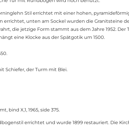
dliche Tür mit Rundbogen wird noch benutzt.
rninglehn Stil errichtet mit einer hohen, pyramideförmig
 errichtet, unten am Sockel wurden die Granitsteine de
wahrt, die jetzige Form stammt aus dem Jahre 1952. De
hängt eine Klocke aus der Spätgotik um 1500.
50.
t Schiefer, der Turm mit Blei.
t, bind X,1, 1965, side 375.
bogenstil errichtet und wurde 1899 restauriert. Die Kir