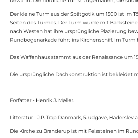
bewahrt. Die nördliche Tür ist zugemauert, die sü
Der kleine Turm aus der Spätgotik um 1500 ist im Tö
Seiten des Turmes. Der Turm wurde mit Backsteinen
nach Westen hat ihre ursprüngliche Plazierung be
Rundbogenarkade führt ins Kirchenschiff. Im Turm 
Das Waffenhaus stammt aus der Renaissance um 15
Die ursprüngliche Dachkonstruktion ist bekleidet mi
Forfatter - Henrik J. Møller.
Litteratur - J.P. Trap Danmark, 5. udgave, Haderslev am
Die Kirche zu Branderup ist mit Felssteinen im Rund