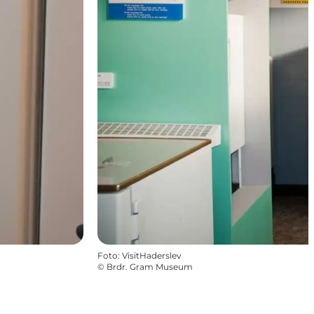
Foto
:
VisitHaderslev
©
Brdr. Gram Museum