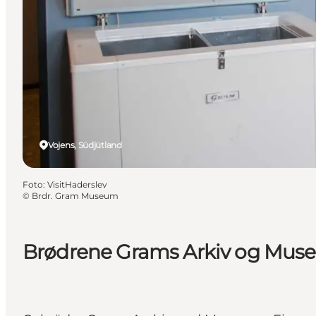
Vojens, Südjütland
Foto
:
VisitHaderslev
©
Brdr. Gram Museum
Brødrene Grams Arkiv og Mu