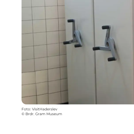
Foto
:
VisitHaderslev
©
Brdr. Gram Museum