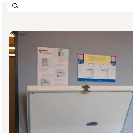
Museen
Erlebnisse
Städte und Regionen
Events
Übernachtung
Plane deine Reise
Booking