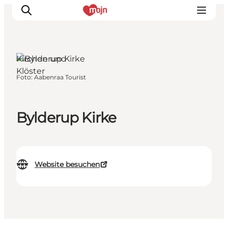
Kirchen und
Klöster
Foto
:
Aabenraa Tourist
Erlebnisse
Städte und Regionen
Events
Bylderup Kirke
Übernachtung
Plane deine Reise
Booking
Website besuchen