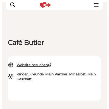
Erlebnisse
Café Butler
Städte und Regionen
Events
Übernachtung
Website besuchen
Plane deine Reise
Kinder, Freunde, Mein Partner, Mir selbst, Mein
Booking
Geschäft