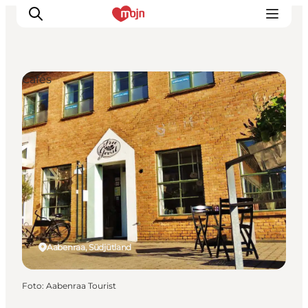
Cafés
Erlebnisse
Städte und Regionen
Events
Übernachtung
Plane deine Reise
Booking
Aabenraa, Südjütland
Foto
:
Aabenraa Tourist