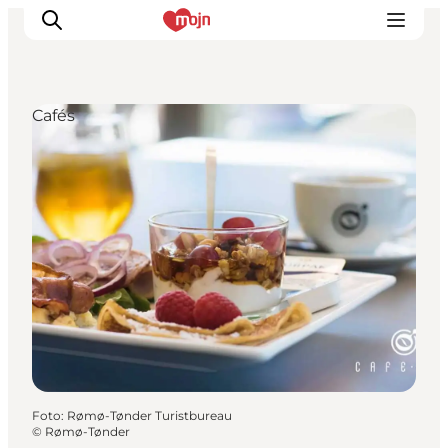
Cafés
Erlebnisse
Städte und Regionen
Events
Übernachtung
Plane deine Reise
Booking
Foto
:
Rømø-Tønder Turistbureau
©
Rømø-Tønder