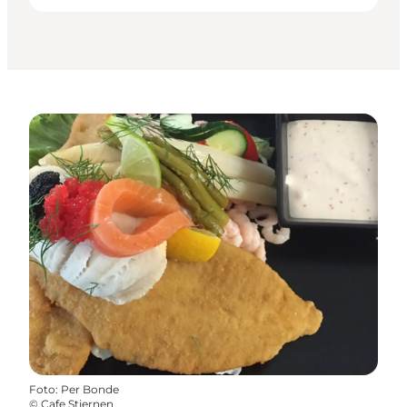
Foto
:
Per Bonde
©
Cafe Stjernen