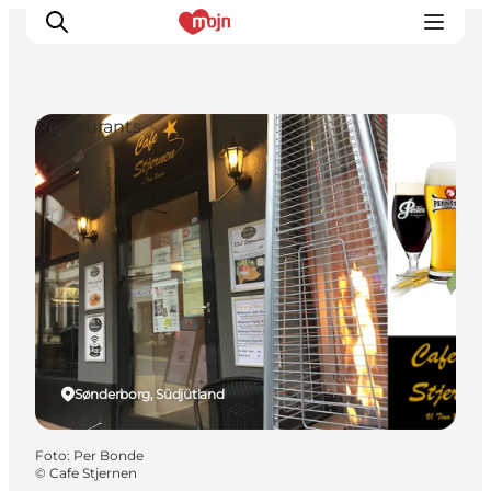
Restaurants
Erlebnisse
Städte und Regionen
Events
Übernachtung
Plane deine Reise
Booking
Sønderborg, Südjütland
Foto
:
Per Bonde
©
Cafe Stjernen