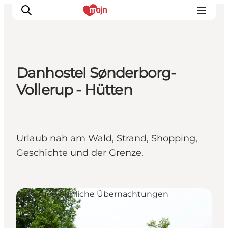
Danhostel Sønderborg-
Erlebnisse
Vollerup - Hütten
Städte und Regionen
Events
Übernachtung
Urlaub nah am Wald, Strand, Shopping,
Plane deine Reise
Geschichte und der Grenze.
Booking
Außergewöhnliche Übernachtungen