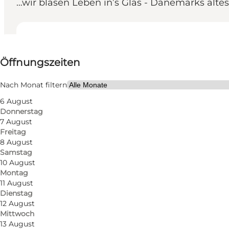
…wir blasen Leben in’s Glas - Dänemarks ältest
Öffnungszeiten anzeigen
Öffnungszeiten
Website besuchen
Freunde, Mein Partner, Mir selbst, Kinder
Nach Monat filtern
6 August
Donnerstag
7 August
Freitag
8 August
Samstag
10 August
Montag
11 August
Dienstag
12 August
Mittwoch
13 August