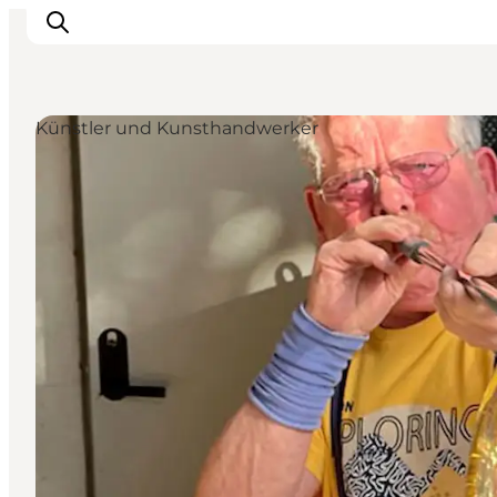
Künstler und Kunsthandwerker
Erlebnisse
Städte und Regionen
Events
Übernachtung
Plane deine Reise
Booking