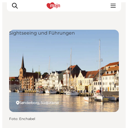
Sightseeing und Führungen
Erlebnisse
Städte und Regionen
Events
Übernachtung
Plane deine Reise
Booking
Sønderborg, Südjütland
Foto
:
Enchabel