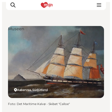
Museen
Erlebnisse
Städte und Regionen
Events
Übernachtung
Plane deine Reise
Booking
Aabenraa, Südjütland
Foto
:
Det Maritime Kalvø - Skibet "Calloe"