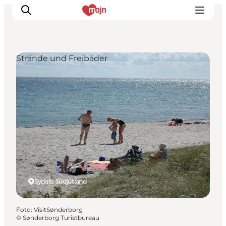
Strände und Freibäder
Erlebnisse
Städte und Regionen
Events
Übernachtung
Plane deine Reise
Booking
Sydals, Südjütland
Foto
:
VisitSønderborg
©
Sønderborg Turistbureau