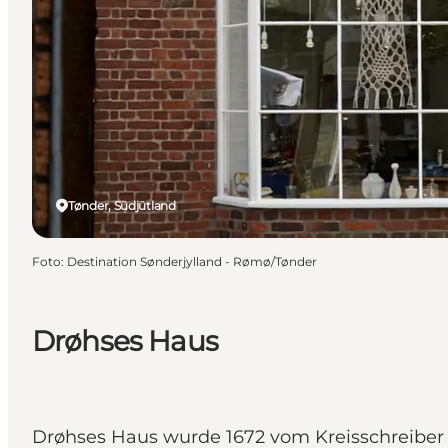
Tønder, Südjütland
Foto
:
Destination Sønderjylland - Rømø/Tønder
Drøhses Haus
Drøhses Haus wurde 1672 vom Kreisschreiber 