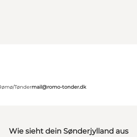
- Rømø/Tønder
mail@romo-tonder.dk
Wie sieht dein Sønderjylland aus