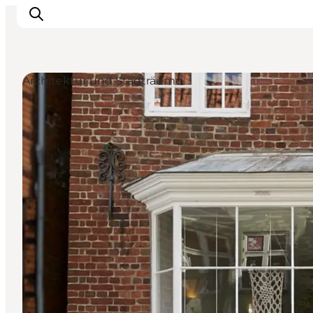
Architektur und Stadträume
Erlebnisse
Städte und Regionen
Events
Übernachtung
Plane deine Reise
Booking