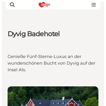
Dyvig Badehotel
Erlebnisse
Städte und Regionen
Events
Genieße Fünf-Sterne-Luxus an der
Übernachtung
wunderschönen Bucht von Dyvig auf der
Plane deine Reise
Insel Als.
Booking
Hotels