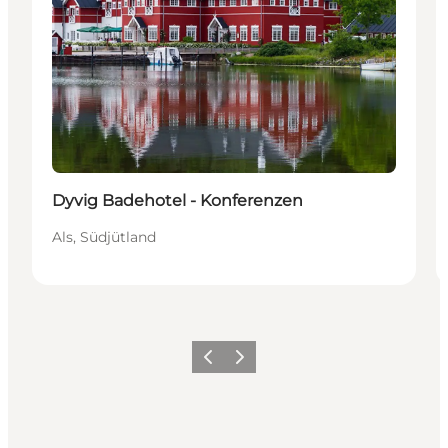
Dyvig Badehotel - Konferenzen
Als, Südjütland
Zurück
Weiter