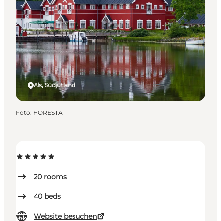
Als, Südjütland
Foto
:
HORESTA
20
rooms
40
beds
Website besuchen