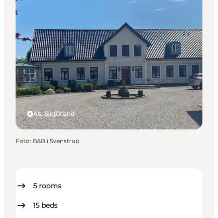
Als, Südjütland
Foto
:
B&B i Svenstrup
5
rooms
15
beds