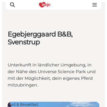
Egebjerggaard B&B,
Erlebnisse
Svenstrup
Städte und Regionen
Events
Übernachtung
Unterkunft in ländlicher Umgebung, in
Plane deine Reise
der Nähe des Universe Science Park und
Booking
mit der Möglichkeit, dein eigenes Pferd
mitzubringen.
Bed & Breakfast