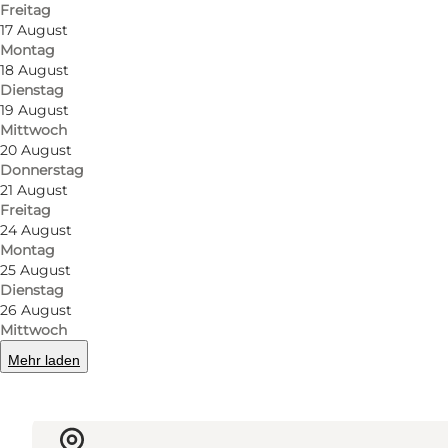
Katholisches Altarbild mit Madonna von 1515. Roman
Freitag
17 August
Mit seinen 700 Sitzplätzen ist Egen Kirche die zwei
Montag
18 August
Dienstag
Die Kirche kann nach Absprache mit dem Pfarrer o
19 August
Mittwoch
20 August
Donnerstag
21 August
Freitag
24 August
Montag
25 August
Mehr erfahren
Dienstag
26 August
Mittwoch
Mehr laden