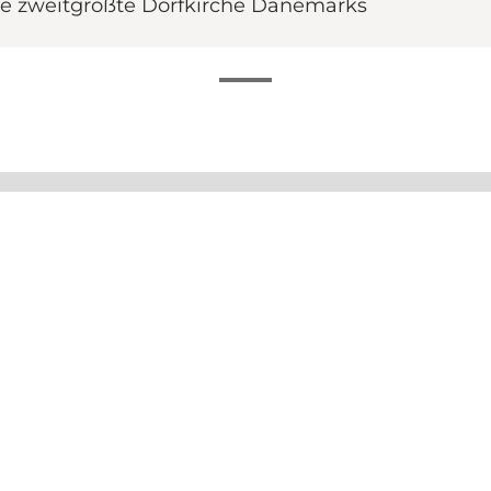
 die zweitgrößte Dorfkirche Dänemarks
1894, freistehender Glockenturm, Gedenkhügel für Gefall
estorben 1889.
. Martin geweiht, erweitert mit einer herzoglichen Grabk