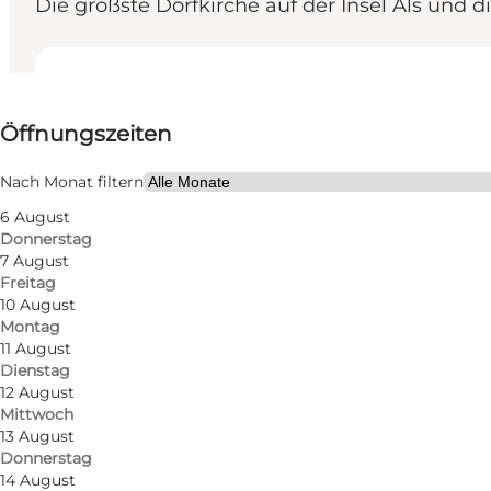
Die größste Dorfkirche auf der Insel Als und
Öffnungszeiten anzeigen
Öffnungszeiten
Website besuchen
Freunde, Mein Partner, Mir selbst
Nach Monat filtern
6 August
Donnerstag
7 August
Freitag
10 August
Montag
11 August
Dienstag
Besonders Sehenswert: Pferdeställe gebaut ca. 1793-
12 August
Mittwoch
Hansen (Bischoff der Inseln Als und Ærø 1867-64), g
13 August
Donnerstag
Romanische Kirche, im 12. Jahrhundert gebaut und St
14 August