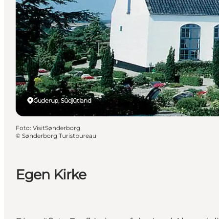
Guderup, Südjütland
Foto
:
VisitSønderborg
©
Sønderborg Turistbureau
Egen Kirke