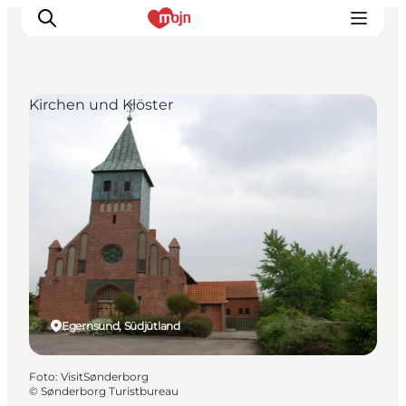
Kirchen und Klöster
Erlebnisse
Städte und Regionen
Events
Übernachtung
Plane deine Reise
Booking
Egernsund, Südjütland
Foto
:
VisitSønderborg
©
Sønderborg Turistbureau