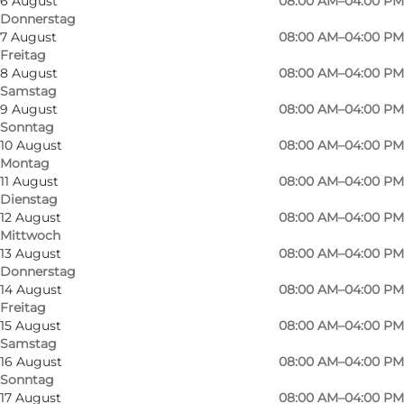
6 August
08:00 AM–04:00 PM
Donnerstag
7 August
08:00 AM–04:00 PM
Freitag
8 August
08:00 AM–04:00 PM
Samstag
Die Egernsund Kirke wurde nach Entwürfen
9 August
08:00 AM–04:00 PM
Sonntag
von Richard Jepsen Dethlefsen erbaut, der 1901
10 August
08:00 AM–04:00 PM
als Bauleiter bei der Restaurierung der
Montag
Kathedrale in Königsberg (heute Kaliningrad)
11 August
08:00 AM–04:00 PM
Dienstag
tätig war und Stilelemente davon auf die kleine
12 August
08:00 AM–04:00 PM
Kirche in seiner Geburtsstadt übertrug.
Mittwoch
13 August
08:00 AM–04:00 PM
Die Kirche hat eine südländische Atmosphäre.
Donnerstag
14 August
08:00 AM–04:00 PM
Die Altarfiguren stammen aus Tirol.
Freitag
15 August
08:00 AM–04:00 PM
Samstag
16 August
08:00 AM–04:00 PM
Sonntag
17 August
08:00 AM–04:00 PM