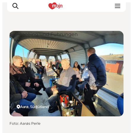
Sightseeing und Führungen
Erlebnisse
Städte und Regionen
Events
Übernachtung
Plane deine Reise
Booking
Aarø, Südjütland
Foto
:
Aarøs Perle