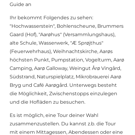
Guide an
Ihr bekommt Folgendes zu sehen:
"Hochwasserstein", Bohlenscheune, Brummers
Gaard (Hof), "Aarøhus" (Versammlungshaus),
alte Schule, Wasserwerk, "Æ Sprøjthus"
(Feuerwehrhaus), Weihnachtskirche, Aarøs
höchsten Punkt, Pumpstation, Vogelturm, Aarø
Camping, Aarø Galloway, Weingut Årø Vingård,
Südstrand, Naturspielplatz, Mikrobrauerei Aarø
Bryg und Café Aarøgård. Unterwegs besteht
die Möglichkeit, Zwischenstopps einzulegen
und die Hofläden zu besuchen.
Es ist möglich, eine Tour deiner Wahl
zusammenzustellen. Du kannst z.b. die Tour
mit einem Mittagessen, Abendessen oder eine