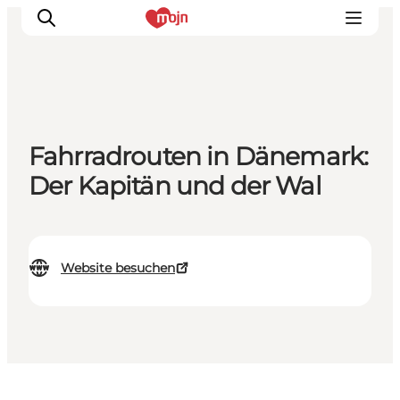
Erlebnisse
Fahrradrouten in Dänemark:
Städte und Regionen
Der Kapitän und der Wal
Events
Übernachtung
Plane deine Reise
Website besuchen
Booking