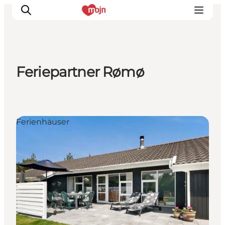
Feriepartner Rømø
Erlebnisse
Städte und Regionen
Events
Ferienhäuser
Übernachtung
Plane deine Reise
Booking