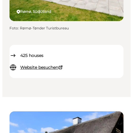
Rømø, Südjütland
Foto
:
Rømø-Tønder Turistbureau
425
houses
Website besuchen