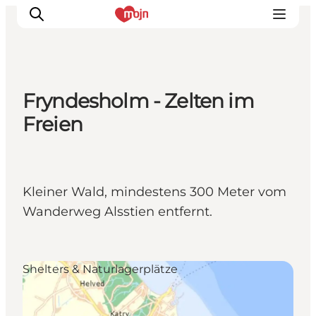
Fryndesholm - Zelten im
Erlebnisse
Freien
Städte und Regionen
Events
Übernachtung
Kleiner Wald, mindestens 300 Meter vom
Plane deine Reise
Wanderweg Alsstien entfernt.
Booking
Shelters & Naturlagerplätze