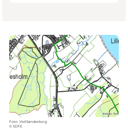
Foto
:
VisitSønderborg
©
SDFE