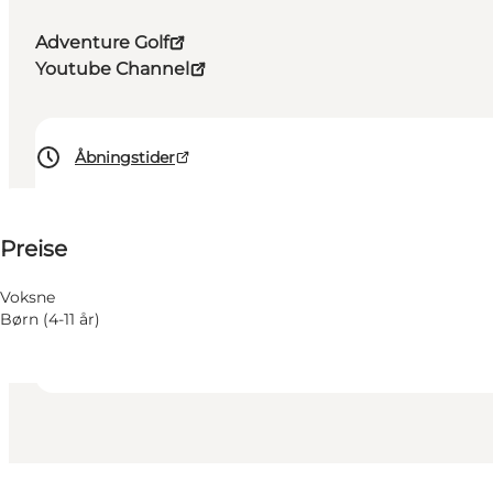
Adventure Golf
Youtube Channel
Åbningstider
Preise anzeigen
Preise
Website besuchen
Kinder, Freunde, Mein Partner, Mir selbst
Voksne
Børn (4-11 år)