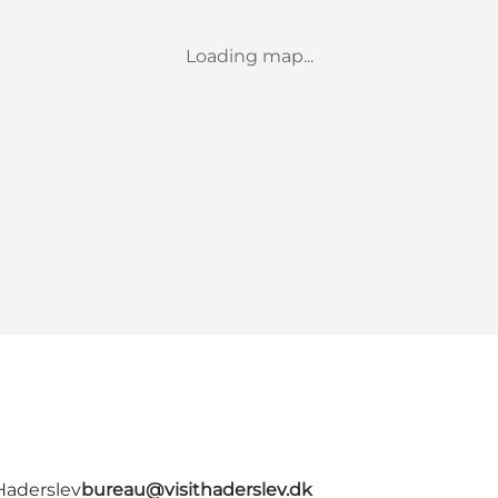
Loading map...
Haderslev
bureau@visithaderslev.dk