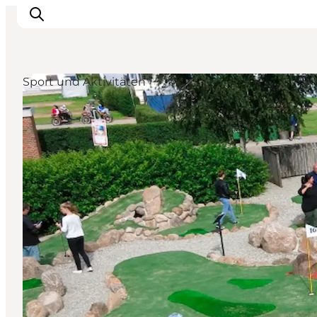
Sport und Aktivitäten
Erlebnisse
Städte und Regionen
Events
Übernachtung
Plane deine Reise
Booking