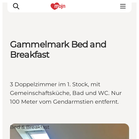
Gammelmark Bed and
Erlebnisse
Breakfast
Städte und Regionen
Events
Übernachtung
3 Doppelzimmer im 1. Stock, mit
Plane deine Reise
Gemeinschaftsküche, Bad und WC. Nur
Booking
100 Meter vom Gendarmstien entfernt.
Bed & Breakfast