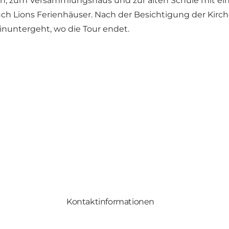
n, zum Versammlungshaus und zur alten Schule mit ein
auch Lions Ferienhäuser. Nach der Besichtigung der Kirc
hinuntergeht, wo die Tour endet.
Kontaktinformationen