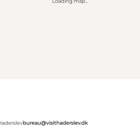
Loading map...
Haderslev
bureau@visithaderslev.dk