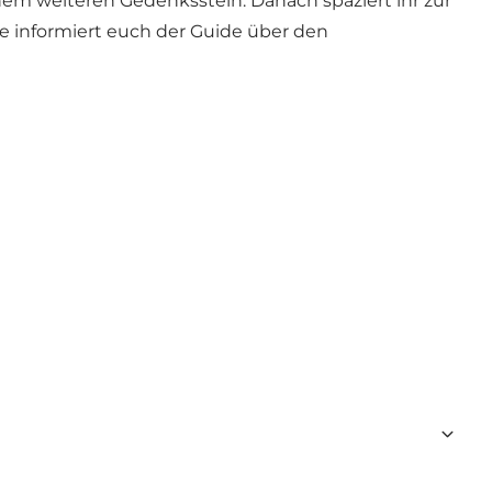
em weiteren Gedenksstein. Danach spaziert ihr zur
he informiert euch der Guide über den