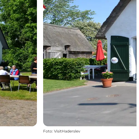
Foto
:
VisitHaderslev