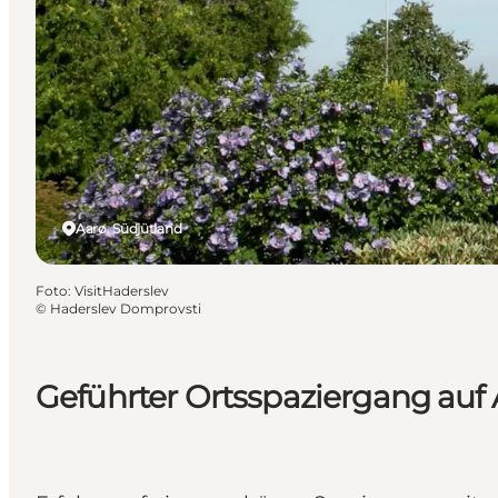
Aarø, Südjütland
Foto
:
VisitHaderslev
©
Haderslev Domprovsti
Geführter Ortsspaziergang auf