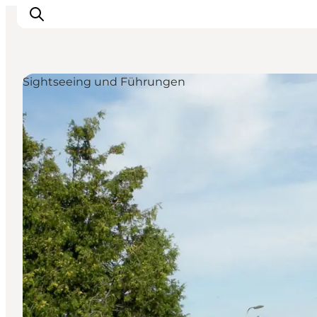
Sightseeing und Führungen
Erlebnisse
Städte und Regionen
Events
Übernachtung
Plane deine Reise
Booking