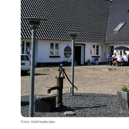
Foto
:
VisitHaderslev