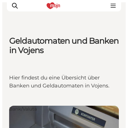
Geldautomaten und Banken
Erlebnisse
in Vojens
Städte und Regionen
Events
Übernachtung
Hier findest du eine Übersicht über
Plane deine Reise
Banken und Geldautomaten in Vojens.
Booking
Bank/Valuta