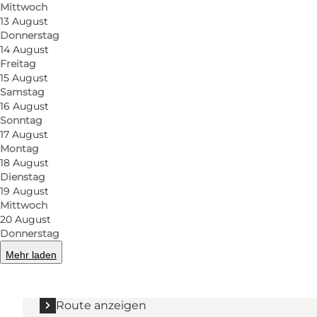
Mittwoch
13 August
Donnerstag
14 August
Mehr erfahren
Freitag
15 August
Samstag
16 August
Sonntag
17 August
Montag
18 August
Dienstag
19 August
Route anzeigen
Mittwoch
20 August
Jernbanegade 1
Donnerstag
6400 Sønderborg
Mehr laden
Route anzeigen