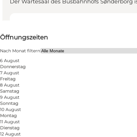
Der Wartesaal des Busbahnhofs Sønderborg ist
Öffnungszeiten anzeigen
Öffnungszeiten
Freunde, Mein Partner, Mir selbst
Nach Monat filtern
6 August
Donnerstag
7 August
Freitag
8 August
Samstag
Die Wände wurden von dem lokalen Künstler Lars Jen
9 August
Sonntag
Sprühdose mit einer Präzision als wäre es ein Pinsel.
10 August
Montag
11 August
Dienstag
12 August