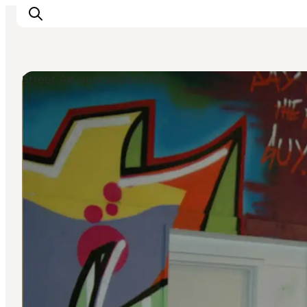
Street Art und Skulpturen
Erlebnisse
Städte und Regionen
Events
Übernachtung
Plane deine Reise
Booking