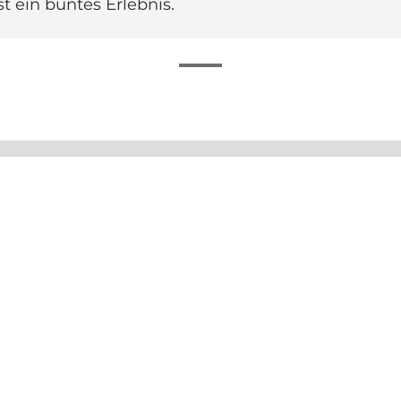
 ein buntes Erlebnis.
sen alias L:Ron:Harald dekoriert, ein der bekanntesten 