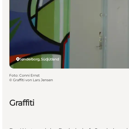
Sønderborg, Südjütland
Foto
:
Conni Ernst
©
Graffiti von Lars Jensen
Graffiti