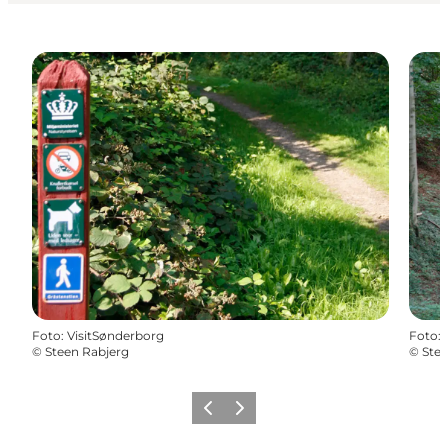
Foto
:
VisitSønderborg
Foto
:
©
Steen Rabjerg
©
Stee
Zurück
Weiter