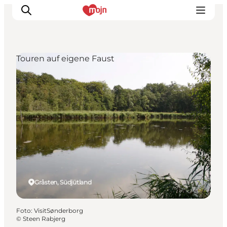
Touren auf eigene Faust
Erlebnisse
Städte und Regionen
Events
Übernachtung
Plane deine Reise
Booking
Gråsten, Südjütland
Foto
:
VisitSønderborg
©
Steen Rabjerg