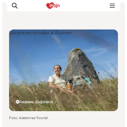
Vorzeitdenkmäler & Ruinen
Erlebnisse
Städte und Regionen
Events
Übernachtung
Plane deine Reise
Booking
Rødekro, Südjütland
Foto
:
Aabenraa Tourist