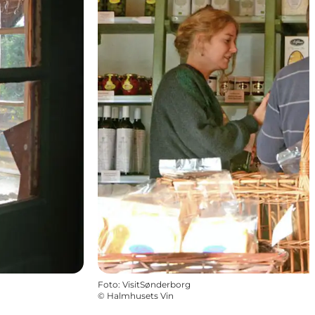
Foto
:
VisitSønderborg
©
Halmhusets Vin