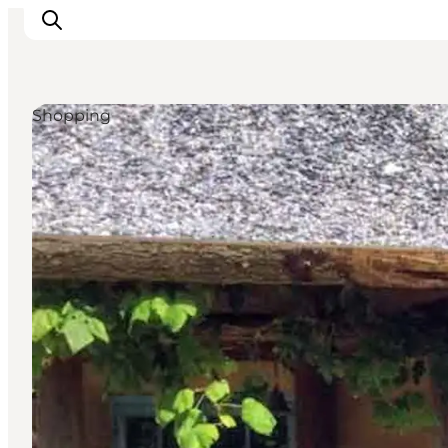
Shopping
Erlebnisse
Städte und Regionen
Events
Übernachtung
Plane deine Reise
Booking