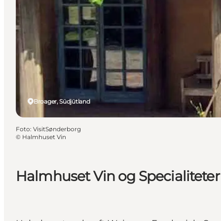
Broager, Südjütland
Foto
:
VisitSønderborg
©
Halmhuset Vin
Halmhuset Vin og Specialiteter