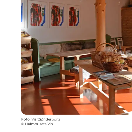
Foto
:
VisitSønderborg
©
Halmhusets Vin