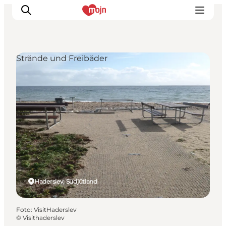
Strände und Freibäder
Erlebnisse
Städte und Regionen
Events
Übernachtung
Plane deine Reise
Booking
Haderslev, Südjütland
Foto
:
VisitHaderslev
©
Visithaderslev