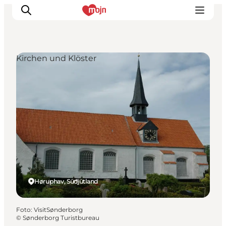
Kirchen und Klöster
Erlebnisse
Städte und Regionen
Events
Übernachtung
Plane deine Reise
Booking
Høruphav, Südjütland
Foto
:
VisitSønderborg
©
Sønderborg Turistbureau