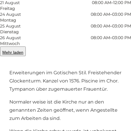
21 August
08:00 AM–12:00 PM
Freitag
Foto
:
VisitSønderborg
24 August
08:00 AM–03:00 PM
©
Sønderborg Turistbureau
Montag
25 August
08:00 AM–03:00 PM
Dienstag
26 August
08:00 AM–03:00 PM
Mittwoch
Mehr laden
Romanische weiße Kirche aus Wackersteinen.
Erweiterungen im Gotischen Stil. Freistehender
Glockenturm. Kanzel von 1576. Piscine im Chor.
Tympanon über zugemauerter Frauentür.
Normaler weise ist die Kirche nur an den
genannten Zeiten geöffnet, wenn Angestellte
zum Arbeiten da sind.